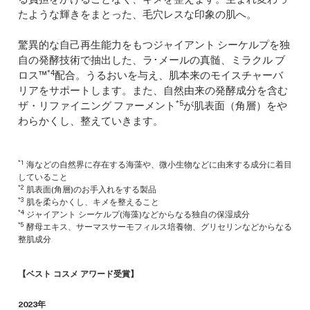
たような輝きをまとった、毛穴レスな印象の肌へ。
驚異的な自己再生能力をもつジャイアント シーケルプを独
自の発酵技術で抽出した、ラ･メールの真髄、ミラクル ブ
*4
ロス™
配合。うるおいを与え、肌本来のモイスチャーバ
リアをサポートします。また、自然由来の発酵成分を含む
*5
ザ・リファイニング ファーメント
が肌表面（角層）をや
わらかくし、整えていきます。
*1
海などの自然界に存在する海藻や、微小生物などに由来する成分に着目
していること
*2
肌表面(角層)のお手入れをする製品
*3
肌を柔らかくし、キメを整えること
*4
ジャイアント シーケルプ(海藻)などからなる独自の保湿成分
*5
酵母エキス、サーマスサーモフィルス培養物、グリセリンなどからなる
整肌成分
【ベスト コスメ アワード受賞】
2023年