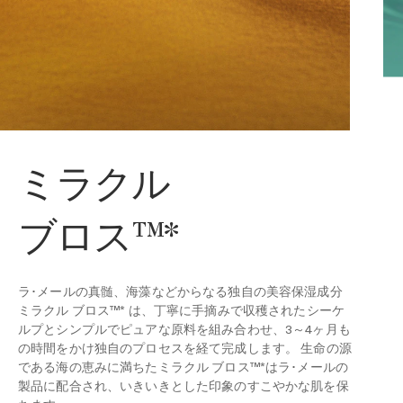
ミラクル
ブロス™*
ラ･メールの真髄、海藻などからなる独自の美容保湿成分
ミラクル ブロス™* は、丁寧に手摘みで収穫されたシーケ
ルプとシンプルでピュアな原料を組み合わせ、3～4ヶ月も
の時間をかけ独自のプロセスを経て完成します。 生命の源
である海の恵みに満ちたミラクル ブロス™*はラ･メールの
製品に配合され、いきいきとした印象のすこやかな肌を保