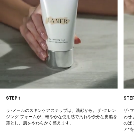
STEP 1
STEP
ラ･メールのスキンケアステップは、洗顔から。ザ･クレン
ザ･
ジング フォームが、軽やかな使用感で汚れや余分な皮脂を
わせ
落とし、肌をやわらかく整えます。
のば
ア*