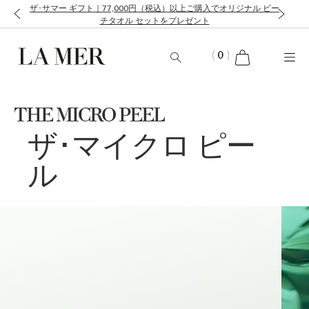
ザ･サマー ギフト｜77,000円（税込）以上ご購入でオリジナル ビー
チタオル セットをプレゼント
cart
(
0
)
THE MICRO PEEL
ザ･マイクロ ピー
ル