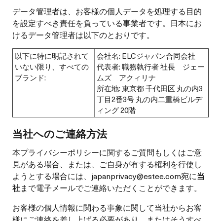
データ管理者は、お客様の個人データを処理する目的
を設定すべき責任を負っている事業者です。日本にお
けるデータ管理者は以下のとおりです。
以下に特に明記されて
会社名: ELCジャパン合同会社
いない限り、すべての
代表者: 職務執行者 社長 ジェー
ブランド:
ムズ アクィリナ
所在地: 東京都 千代田区 丸の内3
丁目2番3号 丸の内二重橋ビルデ
ィング 20階
当社へのご連絡方法
本プライバシーポリシーに関するご質問もしくはご意
見がある場合、または、ご自身が有する権利を行使し
ようとする場合には、japanprivacy@estee.com宛に
当
社
まで電子メールでご連絡いただくことができます。
お客様の個人情報に関わる事象に関して当社からお客
様にご連絡を差し上げる必要があり、またはそうすべ