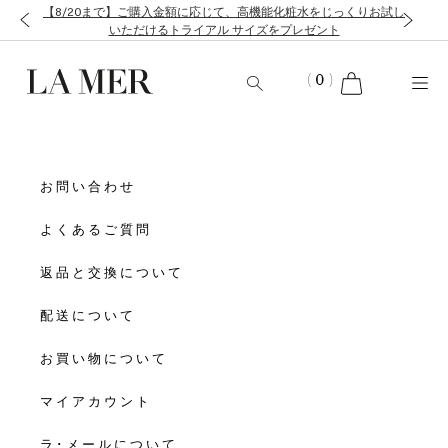
【8/20まで】ご購入金額に応じて、高機能化粧水をじっくりお試し
いただけるトライアル サイズをプレゼント
cart
(
0
)
お問い合わせ
よくあるご質問
返品と交換について
配送について
お買い物について
マイアカウント
ラ･メールについて