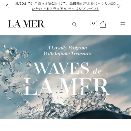
【8/20まで】ご購入金額に応じて、高機能化粧水をじっくりお試し
いただけるトライアル サイズをプレゼント
cart
(
0
)