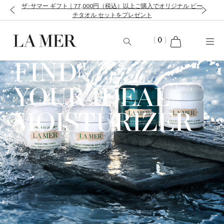
ザ･サマー ギフト｜77,000円（税込）以上ご購入でオリジナル ビー
チタオル セットをプレゼント
cart
(
0
)