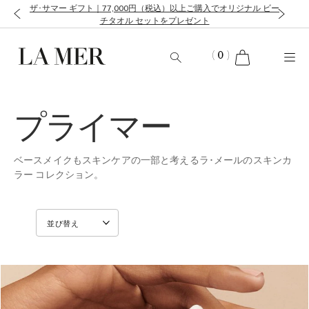
ザ･サマー ギフト｜77,000円（税込）以上ご購入でオリジナル ビー
チタオル セットをプレゼント
cart
(
0
)
プライマー
ベースメイクもスキンケアの一部と考えるラ･メールのスキンカ
ラー コレクション。