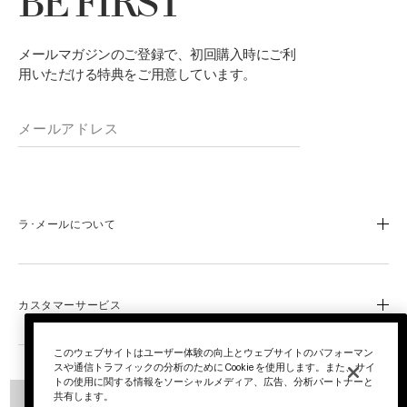
BE FIRST
メールマガジンのご登録で、初回購入時にご利
用いただける特典をご用意しています。
ラ･メールについて
ブランドストーリー
成分と製品づくりへのこだわり
カスタマーサービス
ブルーハート
ラ･メールのサイエンス
よくあるご質問
このウェブサイトはユーザー体験の向上とウェブサイトのパフォーマン
スや通信トラフィックの分析のために Cookie を使用します。また、サイ
オンラインショップ特典
お電話でのお問い合わせ
トの使用に関する情報をソーシャルメディア、広告、分析パートナーと
公式チャンネル
共有します。
0120-950-775
ロイヤリティ プログラム