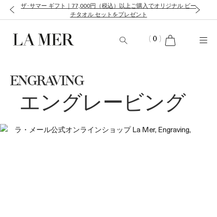
ザ･サマー ギフト｜77,000円（税込）以上ご購入でオリジナル ビー
チタオル セットをプレゼント
cart
(
0
)
ENGRAVING
エングレービング