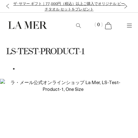
ザ･サマー ギフト｜77,000円（税込）以上ご購入でオリジナル ビー
チタオル セットをプレゼント
cart
(
0
)
LS-TEST-PRODUCT-1
.