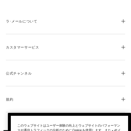
ラ･メールについて
ブランドストーリー
成分と製品づくりへのこだわり
カスタマーサービス
ブルーハート
ラ･メールのサイエンス
よくあるご質問
オンラインショップ特典
お電話でのお問い合わせ
公式チャンネル
0120-950-775
ロイヤリティ プログラム
営業時間：平日10時~17時
ふるさと納税
LINE
Facebook
店舗検索
規約
YouTube
会社概要
採用情報
利用規約
返品と交換について
プライバシー ポリシー
このウェブサイトはユーザー体験の向上とウェブサイトのパフォーマン
© La Mer Technology, Inc.
スや通信トラフィックの分析のために Cookie を使用します。また、サイ