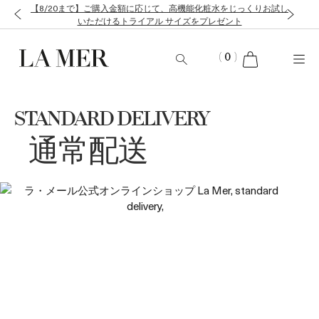
【8/20まで】ご購入金額に応じて、高機能化粧水をじっくりお試し
いただけるトライアル サイズをプレゼント
cart
(
0
)
STANDARD DELIVERY
通常配送