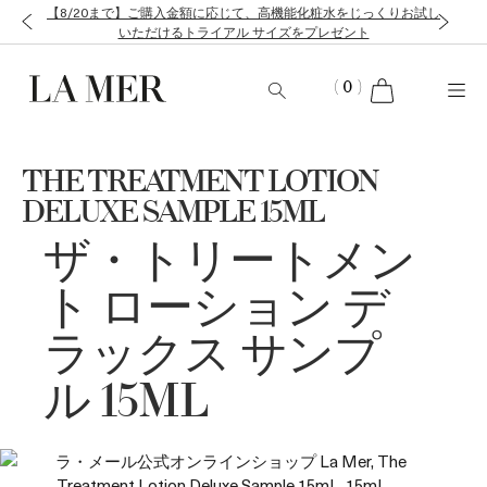
【8/20まで】ご購入金額に応じて、高機能化粧水をじっくりお試し
いただけるトライアル サイズをプレゼント
cart
(
0
)
THE TREATMENT LOTION
DELUXE SAMPLE 15ML
ザ・トリートメン
ト ローション デ
ラックス サンプ
ル 15ML