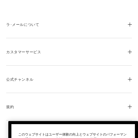
ラ･メールについて
ブランドストーリー
成分と製品づくりへのこだわり
カスタマーサービス
ブルーハート
ラ･メールのサイエンス
よくあるご質問
オンラインショップ特典
お電話でのお問い合わせ
公式チャンネル
0120-950-775
ロイヤリティ プログラム
営業時間：平日10時~17時
ふるさと納税
LINE
Facebook
店舗検索
規約
YouTube
会社概要
採用情報
利用規約
返品と交換について
プライバシー ポリシー
このウェブサイトはユーザー体験の向上とウェブサイトのパフォーマン