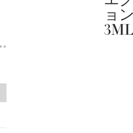
エ
ョン
3M