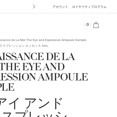
アカウント
ロイヤリティプログラム
cart
(
0
)
ssance de La Mer The Eye and Expression Ampoule Sample
エクスプレッション エッセンス 3mL
ISSANCE DE LA
THE EYE AND
ESSION AMPOULE
PLE
アイ アンド