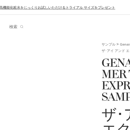
、高機能化粧水をじっくりお試しいただけるトライアル サイズをプレゼント
ド
検索
>
サンプル
Genai
ザ･アイ アンド 
GENA
MER 
EXPR
SAM
ザ･