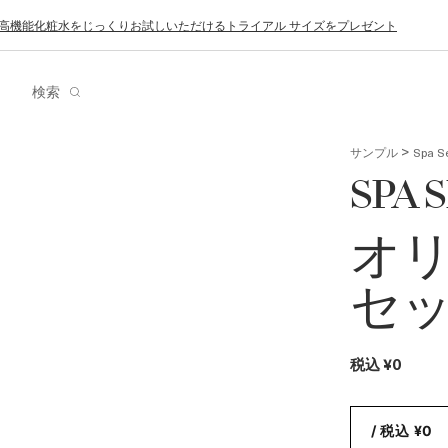
、高機能化粧水をじっくりお試しいただけるトライアル サイズをプレゼント
ド
検索
>
サンプル
Spa S
SPA 
オリ
セ
税込
¥0
/ 税込 ¥0