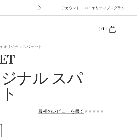
アカウント
ロイヤリティプログラム
cart
(
0
)
et
オリジナル スパ セット
SET
ジナル スパ
ット
最初のレビューを書く