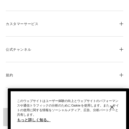
ブランドストーリー
成分と製品づくりへのこだわり
カスタマーサービス
ブルーハート
ラ･メールのサイエンス
よくあるご質問
オンラインショップ特典
お電話でのお問い合わせ
公式チャンネル
0120-950-775
ロイヤリティ プログラム
営業時間：平日10時~17時
ふるさと納税
LINE
Facebook
店舗検索
規約
YouTube
会社概要
採用情報
利用規約
返品と交換について
プライバシー ポリシー
このウェブサイトはユーザー体験の向上とウェブサイトのパフォーマン
© La Mer Technology, Inc.
スや通信トラフィックの分析のために Cookie を使用します。また、サイ
注文状況の確認
特定商取引法に基づく表示
トの使用に関する情報をソーシャルメディア、広告、分析パートナーと
共有します。
お買い物について
オンラインショッピング利用規約
完売
もっと詳しく知る。
マイアカウント
カウンタープライバシーポリシー