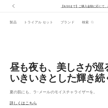
【8/20まで】ご購入金額に応じて
製品
トライアル セット
ブランド
検索
昼も夜も、美しさが巡
いきいきとした輝き続
夏の肌にも、ラ･メールのモイスチャライザーを。
詳しくはこちら