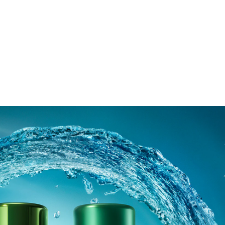
15mL
30mL
50mL
THE CONCENTRATE
ザ･コンセントレート
ゆるぎない美しさをもたらす、ラ･メールのベストセラー
*¹の高機能・高保湿美容液。
税込
¥32,560
ショッピングバッグに追加