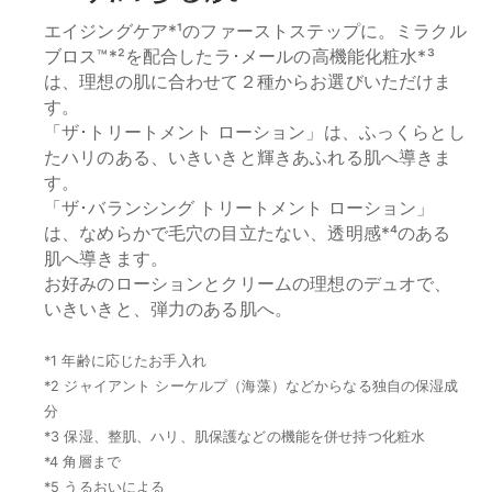
エイジングケア*¹のファーストステップに。ミラクル
ブロス™*²を配合したラ･メールの高機能化粧水*³
15mL
30mL
60mL
100mL
は、理想の肌に合わせて２種からお選びいただけま
THE MOISTURIZING SOFT CREAM
す。
ザ･モイスチャライジング ソフト クリーム
「ザ･トリートメント ローション」は、ふっくらとし
やわらかなテクスチャーがなめらかに広がり、内に秘めた
たハリのある、いきいきと輝きあふれる肌へ導きま
美しさが満ちていく。しなやかに弾むような肌へ。
す。
税込
¥32,560
「ザ･バランシング トリートメント ローション」
ショッピングバッグに追加
は、なめらかで毛穴の目立たない、透明感*⁴のある
肌へ導きます。
お好みのローションとクリームの理想のデュオで、
いきいきと、弾力のある肌へ。
*1 年齢に応じたお手入れ
*2 ジャイアント シーケルプ（海藻）などからなる独自の保湿成
分
*3 保湿、整肌、ハリ、肌保護などの機能を併せ持つ化粧水
*4 角層まで
*5 うるおいによる