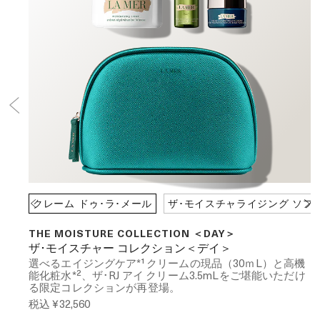
クレーム ドゥ･ラ･メール
ザ･モイスチャライジング ソフ
THE MOISTURE COLLECTION ＜DAY＞
ザ･モイスチャー コレクション＜デイ＞
選べるエイジングケア*¹ クリームの現品（30ｍL）と高機
能化粧水*²、ザ･RJ アイ クリーム3.5mLをご堪能いただけ
る限定コレクションが再登場。
税込
¥32,560