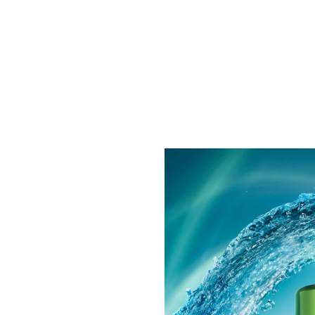
100mL
150mL
THE TREATMENT LOTION
ザ･トリートメント ローション
エイジング連鎖の根本原因*¹へ。未来へと続く、エイジン
グケア*²のファーストステップ。いきいきと輝きあふれる
肌へ。
税込
¥22,000
ショッピングバッグに追加